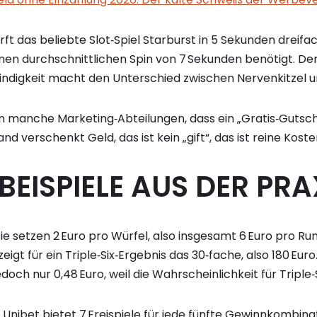
rft das beliebte Slot‑Spiel Starburst in 5 Sekunden dreif
inen durchschnittlichen Spin von 7 Sekunden benötigt. De
indigkeit macht den Unterschied zwischen Nervenkitzel u
manche Marketing‑Abteilungen, dass ein „Gratis‑Gutsch
and verschenkt Geld, das ist kein „gift“, das ist reine Kos
EISPIELE AUS DER PRA
 Sie setzen 2 Euro pro Würfel, also insgesamt 6 Euro pro Ru
eigt für ein Triple‑Six‑Ergebnis das 30‑fache, also 180 Eur
och nur 0,48 Euro, weil die Wahrscheinlichkeit für Triple‑S
: Unibet bietet 7 Freispiele für jede fünfte Gewinnkombinat