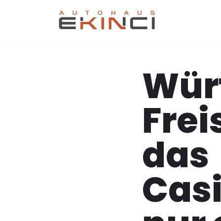
Zum
Inhalt
springen
Würf
Frei
das
Cas