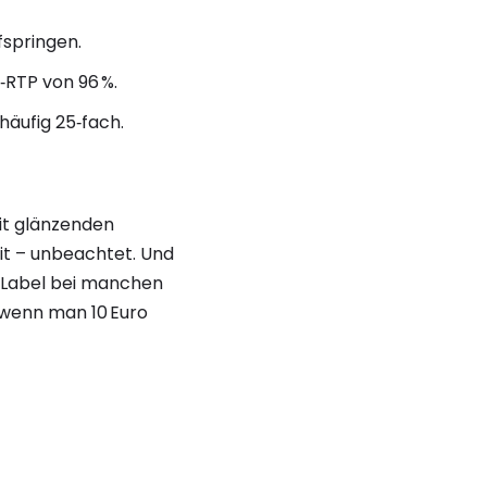
fspringen.
‑RTP von 96 %.
häufig 25‑fach.
it glänzenden
it – unbeachtet. Und
“-Label bei manchen
 wenn man 10 Euro