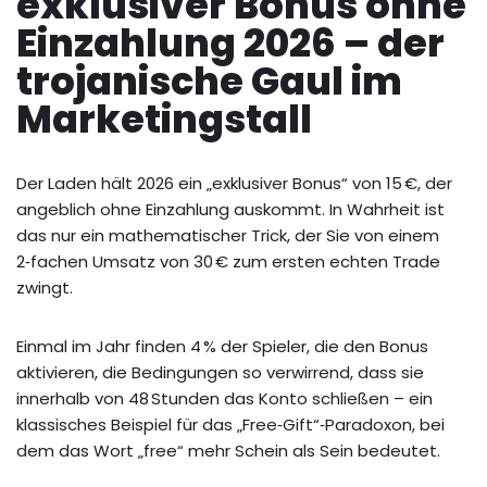
exklusiver Bonus ohne
Einzahlung 2026 – der
trojanische Gaul im
Marketingstall
Der Laden hält 2026 ein „exklusiver Bonus“ von 15 €, der
angeblich ohne Einzahlung auskommt. In Wahrheit ist
das nur ein mathematischer Trick, der Sie von einem
2‑fachen Umsatz von 30 € zum ersten echten Trade
zwingt.
Einmal im Jahr finden 4 % der Spieler, die den Bonus
aktivieren, die Bedingungen so verwirrend, dass sie
innerhalb von 48 Stunden das Konto schließen – ein
klassisches Beispiel für das „Free‑Gift“‑Paradoxon, bei
dem das Wort „free“ mehr Schein als Sein bedeutet.