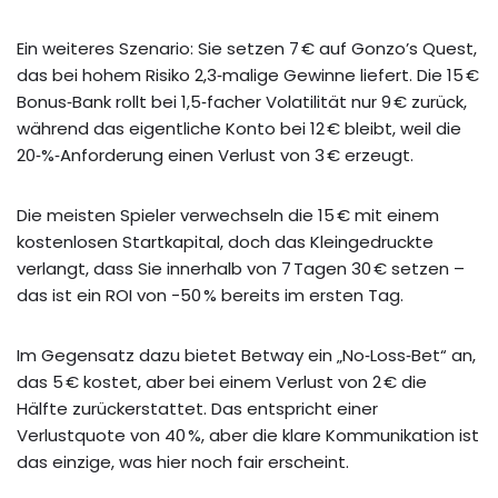
Ein weiteres Szenario: Sie setzen 7 € auf Gonzo’s Quest,
das bei hohem Risiko 2,3‑malige Gewinne liefert. Die 15 €
Bonus‑Bank rollt bei 1,5‑facher Volatilität nur 9 € zurück,
während das eigentliche Konto bei 12 € bleibt, weil die
20‑%‑Anforderung einen Verlust von 3 € erzeugt.
Die meisten Spieler verwechseln die 15 € mit einem
kostenlosen Startkapital, doch das Kleingedruckte
verlangt, dass Sie innerhalb von 7 Tagen 30 € setzen –
das ist ein ROI von -50 % bereits im ersten Tag.
Im Gegensatz dazu bietet Betway ein „No‑Loss‑Bet“ an,
das 5 € kostet, aber bei einem Verlust von 2 € die
Hälfte zurückerstattet. Das entspricht einer
Verlustquote von 40 %, aber die klare Kommunikation ist
das einzige, was hier noch fair erscheint.