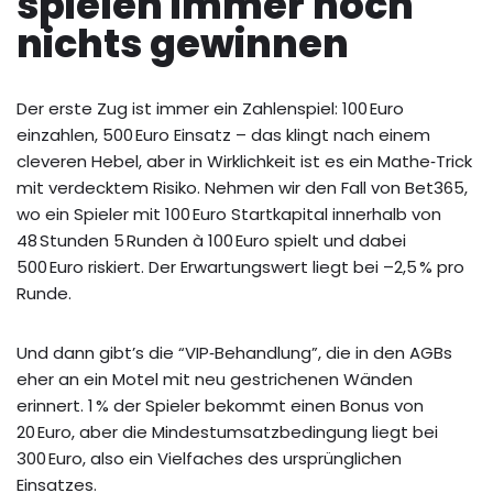
spielen immer noch
nichts gewinnen
Der erste Zug ist immer ein Zahlenspiel: 100 Euro
einzahlen, 500 Euro Einsatz – das klingt nach einem
cleveren Hebel, aber in Wirklichkeit ist es ein Mathe‑Trick
mit verdecktem Risiko. Nehmen wir den Fall von Bet365,
wo ein Spieler mit 100 Euro Startkapital innerhalb von
48 Stunden 5 Runden à 100 Euro spielt und dabei
500 Euro riskiert. Der Erwartungswert liegt bei –2,5 % pro
Runde.
Und dann gibt’s die “VIP‑Behandlung”, die in den AGBs
eher an ein Motel mit neu gestrichenen Wänden
erinnert. 1 % der Spieler bekommt einen Bonus von
20 Euro, aber die Mindestumsatzbedingung liegt bei
300 Euro, also ein Vielfaches des ursprünglichen
Einsatzes.