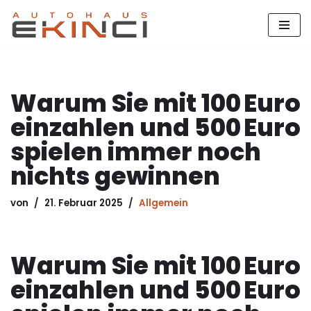
Zum
Inhalt
springen
Warum Sie mit 100 Euro
einzahlen und 500 Euro
spielen immer noch
nichts gewinnen
von
21. Februar 2025
Allgemein
Warum Sie mit 100 Euro
einzahlen und 500 Euro