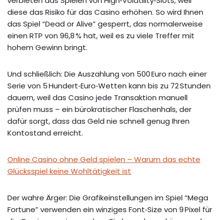
verbieten das Spielen von High‑Volatility‑Slots, weil
diese das Risiko für das Casino erhöhen. So wird Ihnen
das Spiel “Dead or Alive” gesperrt, das normalerweise
einen RTP von 96,8 % hat, weil es zu viele Treffer mit
hohem Gewinn bringt.
Und schließlich: Die Auszahlung von 500 Euro nach einer
Serie von 5 Hundert‑Euro‑Wetten kann bis zu 72 Stunden
dauern, weil das Casino jede Transaktion manuell
prüfen muss – ein bürokratischer Flaschenhals, der
dafür sorgt, dass das Geld nie schnell genug Ihren
Kontostand erreicht.
Online Casino ohne Geld spielen – Warum das echte
Glücksspiel keine Wohltätigkeit ist
Der wahre Ärger: Die Grafikeinstellungen im Spiel “Mega
Fortune” verwenden ein winziges Font‑Size von 9 Pixel für