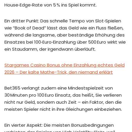
House‑Edge‑Rate von 5 % ins Spiel kommt.
Ein dritter Punkt: Das schnelle Tempo von Slot‑Spielen
wie “Book of Dead” lässt das Geld wie ein Fluss fließen,
während die langsame, aber beständige Erhöhung des
Einsatzes bei 100‑Euro‑Einzahlung über 500 Euro wirkt wie
ein Staudamm, der irgendwann überläuft.
Stargames Casino Bonus ohne Einzahlung echtes Geld
2026 – Der kalte Mathe-Trick, den niemand erklärt
Bet365 verlangt zudem eine Mindestspielzeit von
30 Minuten pro 100 Euro Einsatz, das heißt, Sie verlieren
nicht nur Geld, sondern auch Zeit – ein Faktor, den die
meisten Spieler nicht in ihre Gleichungen einbeziehen.
Ein vierter Aspekt: Die meisten Bonusbedingungen