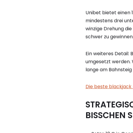
Unibet bietet einen 
mindestens drei unte
winzige Drehung die 
schwer zu gewinnen
Ein weiteres Detail:
umgesetzt werden. We
lange am Bahnsteig 
Die beste blackjack 
STRATEGISC
BISSCHEN S