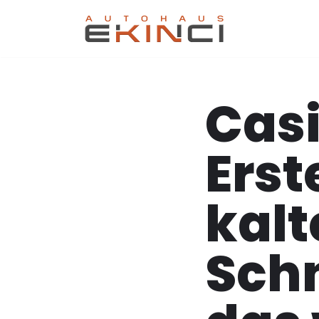
Zum
Inhalt
springen
Cas
Erst
kalt
Sch