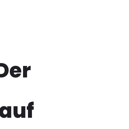
Der
auf