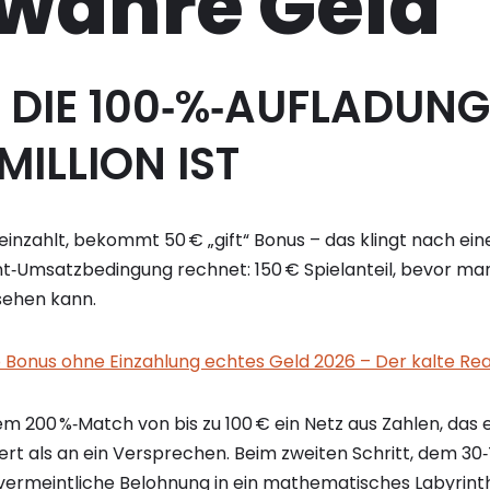
 wahre Geld
DIE 100‑%‑AUFLADUNG
MILLION IST
€ einzahlt, bekommt 50 € „gift“ Bonus – das klingt nach 
nt‑Umsatzbedingung rechnet: 150 € Spielanteil, bevor ma
sehen kann.
o Bonus ohne Einzahlung echtes Geld 2026 – Der kalte Re
em 200 %‑Match von bis zu 100 € ein Netz aus Zahlen, das 
ert als an ein Versprechen. Beim zweiten Schritt, dem 30
vermeintliche Belohnung in ein mathematisches Labyrinth,