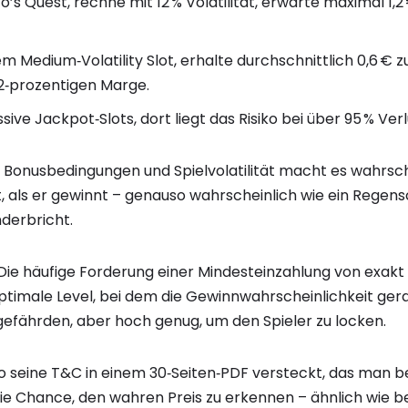
o’s Quest, rechne mit 12 % Volatilität, erwarte maximal 1,
em Medium‑Volatility Slot, erhalte durchschnittlich 0,6 € z
12‑prozentigen Marge.
ve Jackpot‑Slots, dort liegt das Risiko bei über 95 % Verl
 Bonusbedingungen und Spielvolatilität macht es wahrsch
t, als er gewinnt – genauso wahrscheinlich wie ein Regensc
derbricht.
 Die häufige Forderung einer Mindesteinzahlung von exakt 1
s optimale Level, bei dem die Gewinnwahrscheinlichkeit ger
gefährden, aber hoch genug, um den Spieler zu locken.
no seine T&C in einem 30‑Seiten‑PDF versteckt, das man b
 die Chance, den wahren Preis zu erkennen – ähnlich wie b