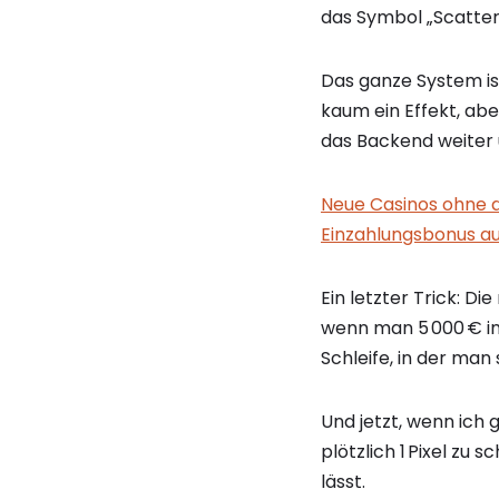
das Symbol „Scatter“
Das ganze System is
kaum ein Effekt, abe
das Backend weiter 
Neue Casinos ohne d
Einzahlungsbonus aut
Ein letzter Trick: Di
wenn man 5 000 € in
Schleife, in der man
Und jetzt, wenn ich 
plötzlich 1 Pixel zu
lässt.