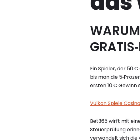
das
WARUM 
GRATIS‑
Ein Spieler, der 50 
bis man die 5‑Proze
ersten 10 € Gewinn 
Vulkan Spiele Casin
Bet365 wirft mit ein
Steuerprüfung erinn
verwandelt sich die 