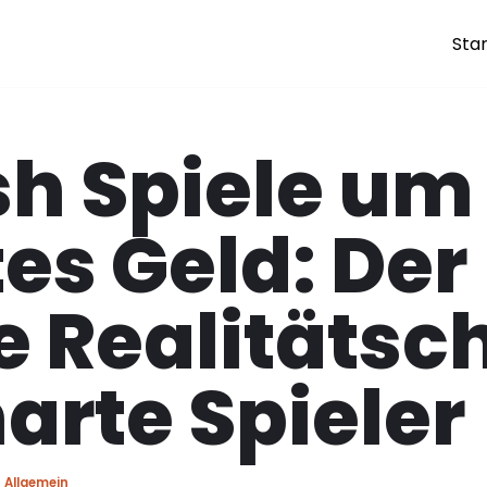
Star
h Spiele um
es Geld: Der
e Realitätsc
harte Spieler
Allgemein