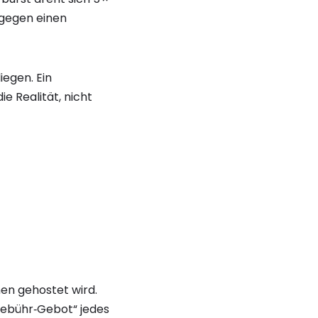
t gegen einen
iegen. Ein
ie Realität, nicht
hen gehostet wird.
„Gebühr‑Gebot“ jedes