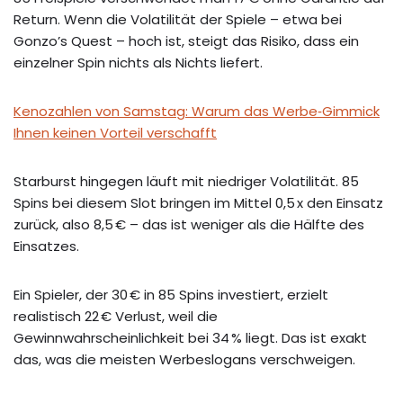
Return. Wenn die Volatilität der Spiele – etwa bei
Gonzo’s Quest – hoch ist, steigt das Risiko, dass ein
einzelner Spin nichts als Nichts liefert.
Kenozahlen von Samstag: Warum das Werbe‑Gimmick
Ihnen keinen Vorteil verschafft
Starburst hingegen läuft mit niedriger Volatilität. 85
Spins bei diesem Slot bringen im Mittel 0,5 x den Einsatz
zurück, also 8,5 € – das ist weniger als die Hälfte des
Einsatzes.
Ein Spieler, der 30 € in 85 Spins investiert, erzielt
realistisch 22 € Verlust, weil die
Gewinnwahrscheinlichkeit bei 34 % liegt. Das ist exakt
das, was die meisten Werbeslogans verschweigen.