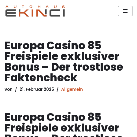
Zum
Inhalt
springen
Europa Casino 85
Freispiele exklusiver
Bonus – Der trostlose
Faktencheck
von
21. Februar 2025
Allgemein
Europa Casino 85
Freispiele exklusiver