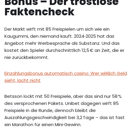
Bonus – Der trostlose
Faktencheck
Der Markt wirft mit 85 Freispielen um sich wie ein
Kaugummi, den niemand kauft. 2024‑2025 hat das
Angebot mehr Werbesprache als Substanz. Und das
kostet den Spieler durchschnittlich 12,5 € an Zeit, die er
nie zurückbekommt.
Einzahlungsbonus automatisch casino: Wer wirklich Geld
sieht, lacht nicht
Betsson lockt mit 50 Freispiele, aber das sind nur 58 %
des versprochenen Pakets. Unibet dagegen wirft 85
Freispiele in die Runde, dennoch bleibt die
Auszahlungsgeschwindigkeit bei 3,2 Tage – das ist fast
ein Marathon für einen Mini‑Gewinn.