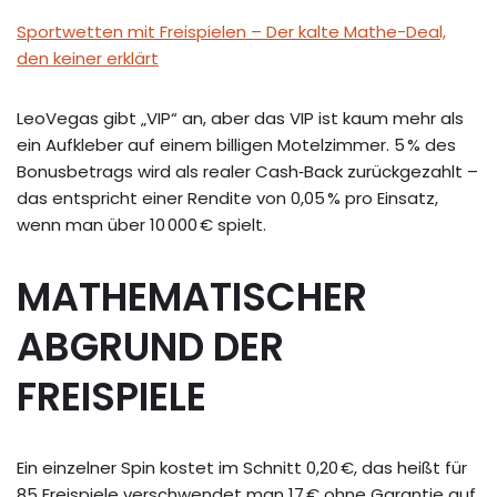
Sportwetten mit Freispielen – Der kalte Mathe-Deal,
den keiner erklärt
LeoVegas gibt „VIP“ an, aber das VIP ist kaum mehr als
ein Aufkleber auf einem billigen Motelzimmer. 5 % des
Bonusbetrags wird als realer Cash‑Back zurückgezahlt –
das entspricht einer Rendite von 0,05 % pro Einsatz,
wenn man über 10 000 € spielt.
MATHEMATISCHER
ABGRUND DER
FREISPIELE
Ein einzelner Spin kostet im Schnitt 0,20 €, das heißt für
85 Freispiele verschwendet man 17 € ohne Garantie auf