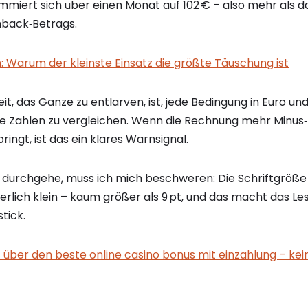
ummiert sich über einen Monat auf 102 € – also mehr als 
hback‑Betrags.
n: Warum der kleinste Einsatz die größte Täuschung ist
eit, das Ganze zu entlarven, ist, jede Bedingung in Euro un
 Zahlen zu vergleichen. Wenn die Rechnung mehr Minus‑
ingt, ist das ein klares Warnsignal.
as durchgehe, muss ich mich beschweren: Die Schriftgröß
cherlich klein – kaum größer als 9 pt, und das macht das Le
tick.
 über den beste online casino bonus mit einzahlung – kei