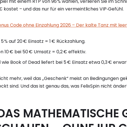
piel mit einem RTP von 96 % wählen, verlieren Sie im Schni
 kostet – und das nur für ein vermeintliches VIP‑Gefühl.
onus Code ohne Einzahlung 2026 – Der kalte Tanz mit le
5 % auf 20 € Einsatz = 1 € Rückzahlung.
n 10 € bei 50 € Umsatz = 0,2 € effektiv.
l wie Book of Dead liefert bei 5 € Einsatz etwa 0,3 € erwa
icht mehr, weil das „Geschenk“ meist an Bedingungen geke
ckt sind. Und das ist genau das, was FelixSpin nicht ändert
E DAS MATHEMATISCHE 