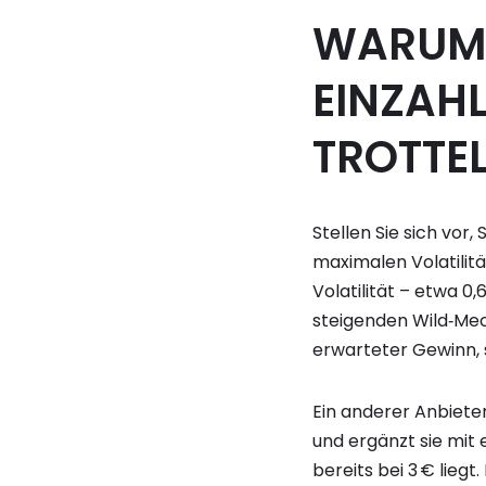
WARUM
EINZAHL
TROTTEL
Stellen Sie sich vor,
maximalen Volatilität
Volatilität – etwa 0
steigenden Wild‑Mecha
erwarteter Gewinn, s
Ein anderer Anbieter
und ergänzt sie mit e
bereits bei 3 € liegt