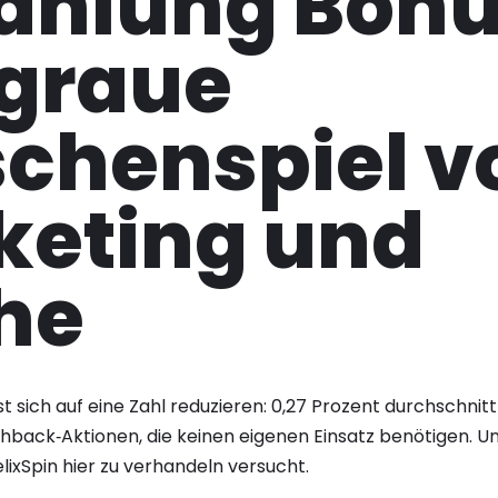
ahlung Bonu
 graue
chenspiel v
keting und
he
st sich auf eine Zahl reduzieren: 0,27 Prozent durchschnit
hback‑Aktionen, die keinen eigenen Einsatz benötigen. Un
ixSpin hier zu verhandeln versucht.