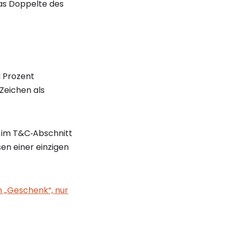
das Doppelte des
d Prozent
Zeichen als
e im T&C‑Abschnitt
sen einer einzigen
n „Geschenk“, nur