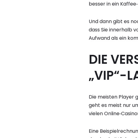
besser in ein Kaffee
Und dann gibt es no
dass Sie innerhalb 
Aufwand als ein kom
DIE VER
„VIP“-L
Die meisten Player 
geht es meist nur u
vielen Online‑Casino
Eine Beispielrechnun