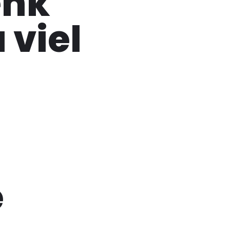
enk
 viel
e