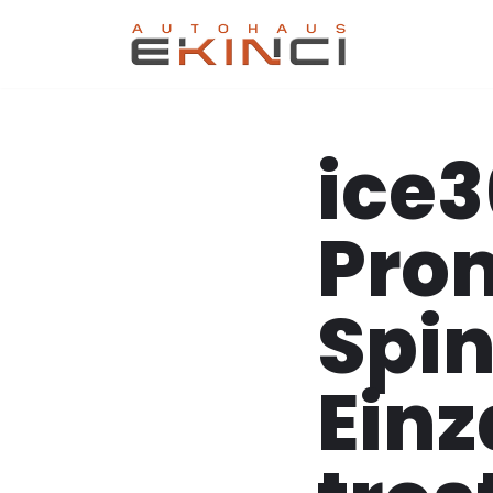
Zum
Inhalt
springen
ice3
Pro
Spi
Einz