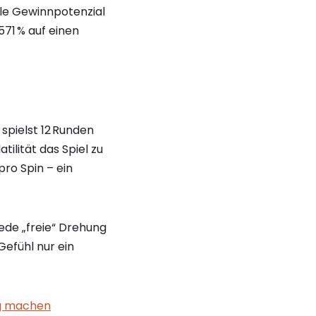
le Gewinnpotenzial
571 % auf einen
 spielst 12 Runden
tilität das Spiel zu
ro Spin – ein
jede „freie“ Drehung
efühl nur ein
ng machen