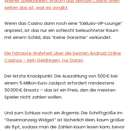
Wiener Spielbanken: Warum das seriöse Casino Wien
selten das ist, was es vorgibt
Wenn das Casino dann noch eine “Exklusiv‑VIP‑Lounge”
anpreist, ist das nur ein schlecht beleuchteter Raum
mit einem Schild, das “Keine Garantie” verkündet.
Die härteste Wahrheit über die besten Android Online
Casinos – kein Geldregen, nur Daten
Der letzte Knackpunkt: Die Auszahlung von 500 € bei
einem 5‑Million‑Euro‑Jackpot erfordert mindestens
50 000 € Einsatz – das ist ein Preis, den die meisten
Spieler nicht zahlen wollen.
Und zum Schluss noch ein Ärgernis: Die Schriftgröße im
“Gewinnanzeig‑Widget” ist lächerlich klein, kaum größer
als 9 pt, sodass man die Zahlen kaum lesen kann, bevor