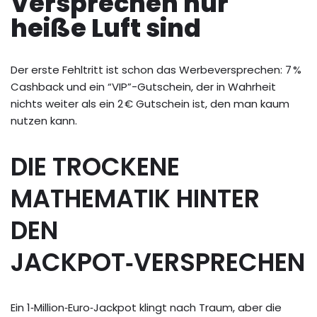
Versprechen nur
heiße Luft sind
Der erste Fehltritt ist schon das Werbeversprechen: 7 %
Cashback und ein “VIP”-Gutschein, der in Wahrheit
nichts weiter als ein 2 € Gutschein ist, den man kaum
nutzen kann.
DIE TROCKENE
MATHEMATIK HINTER
DEN
JACKPOT‑VERSPRECHEN
Ein 1‑Million‑Euro‑Jackpot klingt nach Traum, aber die