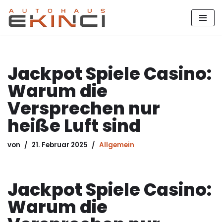
Zum
Inhalt
springen
Jackpot Spiele Casino:
Warum die
Versprechen nur
heiße Luft sind
von
21. Februar 2025
Allgemein
Jackpot Spiele Casino:
Warum die