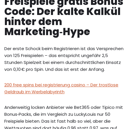
Freispiele gratis Bonus
Code: Der kalte Kalkül
hinter dem
Marketing‑Hype
Der erste Schock beim Registrieren ist das Versprechen
von 125 Freispielen – das entspricht ungefähr 2,5
Stunden Spielzeit bei einem durchschnittlichen Einsatz
von 0,10 € pro Spin. Und das ist erst der Anfang.
200 free spins bei registrierung casino – Der trostlose
Geldraub im Werbelabyrinth
Ander­weitig locken Anbieter wie Bet365 oder Tipico mit
Bonus‑Packs, die im Vergleich zu LuckyLouis nur 50
Freispiele bieten. Das ist fast halb so viel, aber die
Wettquoten sind dort häufig 0,96 statt 0,97, was auf