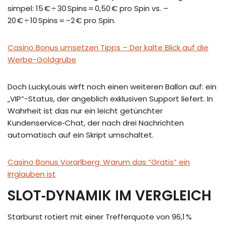
simpel: 15 € ÷ 30 Spins = 0,50 € pro Spin vs. –
20 € ÷ 10 Spins = –2 € pro Spin.
Casino Bonus umsetzen Tipps – Der kalte Blick auf die
Werbe-Goldgrube
Doch LuckyLouis wirft noch einen weiteren Ballon auf: ein
„VIP“-Status, der angeblich exklusiven Support liefert. In
Wahrheit ist das nur ein leicht getünchter
Kundenservice‑Chat, der nach drei Nachrichten
automatisch auf ein Skript umschaltet.
Casino Bonus Vorarlberg: Warum das “Gratis” ein
Irrglauben ist
SLOT‑DYNAMIK IM VERGLEICH
Starburst rotiert mit einer Trefferquote von 96,1 %