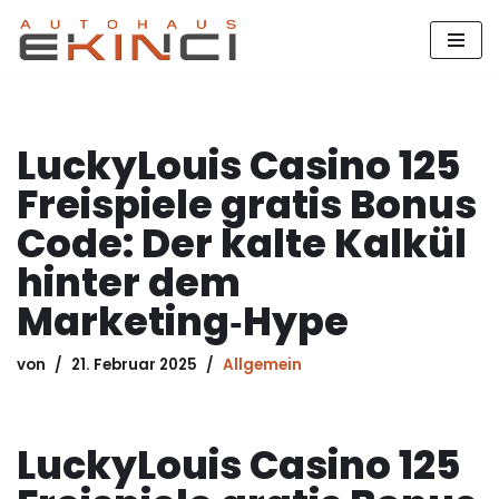
Zum
Inhalt
springen
LuckyLouis Casino 125
Freispiele gratis Bonus
Code: Der kalte Kalkül
hinter dem
Marketing‑Hype
von
21. Februar 2025
Allgemein
LuckyLouis Casino 125