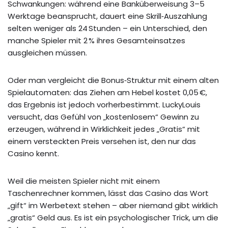
Schwankungen: während eine Banküberweisung 3–5
Werktage beansprucht, dauert eine Skrill‑Auszahlung
selten weniger als 24 Stunden – ein Unterschied, den
manche Spieler mit 2 % ihres Gesamteinsatzes
ausgleichen müssen.
Oder man vergleicht die Bonus‑Struktur mit einem alten
Spielautomaten: das Ziehen am Hebel kostet 0,05 €,
das Ergebnis ist jedoch vorherbestimmt. LuckyLouis
versucht, das Gefühl von „kostenlosem“ Gewinn zu
erzeugen, während in Wirklichkeit jedes „Gratis“ mit
einem versteckten Preis versehen ist, den nur das
Casino kennt.
Weil die meisten Spieler nicht mit einem
Taschenrechner kommen, lässt das Casino das Wort
„gift“ im Werbetext stehen – aber niemand gibt wirklich
„gratis“ Geld aus. Es ist ein psychologischer Trick, um die