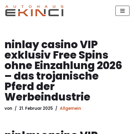
Zum
Inhalt
springen
ninlay casino VIP
exklusiv Free Spins
ohne Einzahlung 2026
– das trojanische
Pferd der
Werbeindustrie
von
21. Februar 2025
Allgemein