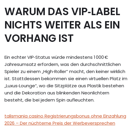
WARUM DAS VIP‑LABEL
NICHTS WEITER ALS EIN
VORHANG IST
Ein echter VIP‑Status würde mindestens 1 000 €
Jahresumsatz erfordern, was den durchschnittlichen
Spieler zu einem „High‑Roller“ macht, den keiner wirklich
ist. Stattdessen bekommen sie einen virtuellen Platz im
„Luxus‑Lounge“, wo die Sitzplätze aus Plastik bestehen
und die Dekoration aus blinkenden Neonlichtern
besteht, die bei jedem Spin aufleuchten.
talismania casino Registrierungsbonus ohne Einzahlung
2026 – Der nüchterne Preis der Werbeversprechen